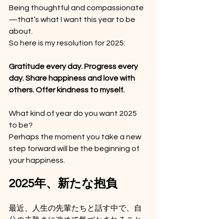
Being thoughtful and compassionate
—that’s what I want this year to be 
about.
So here is my resolution for 2025:
Gratitude every day. Progress every 
day. Share happiness and love with 
others. Offer kindness to myself.
What kind of year do you want 2025 
to be?
Perhaps the moment you take a new 
step forward will be the beginning of 
your happiness.
2025年、新たな抱負
最近、人生の先輩たちと話す中で、自