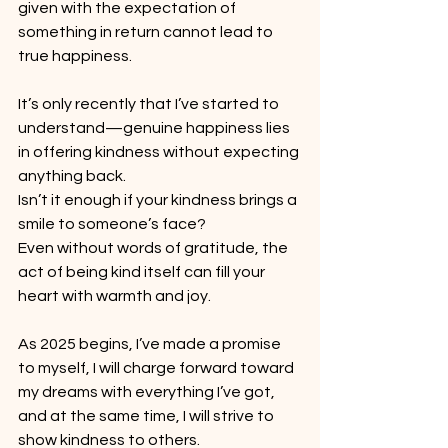
given with the expectation of 
something in return cannot lead to 
true happiness.
It’s only recently that I’ve started to 
understand—genuine happiness lies 
in offering kindness without expecting 
anything back.
Isn’t it enough if your kindness brings a 
smile to someone’s face?
Even without words of gratitude, the 
act of being kind itself can fill your 
heart with warmth and joy.
As 2025 begins, I’ve made a promise 
to myself, I will charge forward toward 
my dreams with everything I’ve got, 
and at the same time, I will strive to 
show kindness to others.