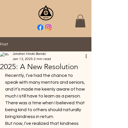
Post
Jonatan Hiroki Bando
Jan 13, 2025
2 min read
2025: A New Resolution
Recently, I’ve had the chance to 
speak with many mentors and seniors, 
and it’s made me keenly aware of how 
much I still have to learn as a person.
There was a time when I believed that 
being kind to others should naturally 
bring kindness in return.
But now, I’ve realized that kindness 